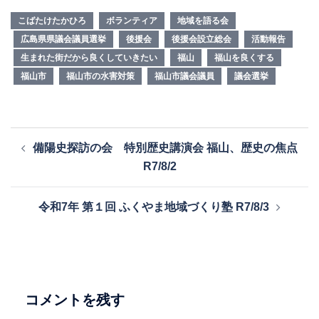
こばたけたかひろ
ボランティア
地域を語る会
広島県県議会議員選挙
後援会
後援会設立総会
活動報告
生まれた街だから良くしていきたい
福山
福山を良くする
福山市
福山市の水害対策
福山市議会議員
議会選挙
投
備陽史探訪の会 特別歴史講演会 福山、歴史の焦点
稿
R7/8/2
ナ
ビ
令和7年 第１回 ふくやま地域づくり塾 R7/8/3
ゲ
ー
シ
ョ
ン
コメントを残す