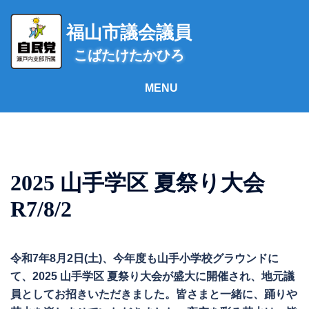
コ
ン
福山市議会議員
テ
こばたけたかひろ
ン
ツ
へ
ス
キ
ッ
プ
2025 山手学区 夏祭り大会
R7/8/2
令和7年8月2日(土)、今年度も山手小学校グラウンドに
て、2025 山手学区 夏祭り大会が盛大に開催され、地元議
員としてお招きいただきました。皆さまと一緒に、踊りや