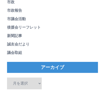
市政
市政報告
市議会活動
後援会リーフレット
新聞記事
誠友会だより
議会取組
アーカイブ
ア
ー
カ
イ
ブ