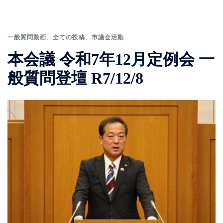
一般質問動画
、
全ての投稿
、
市議会活動
本会議 令和7年12月定例会 一
般質問登壇 R7/12/8