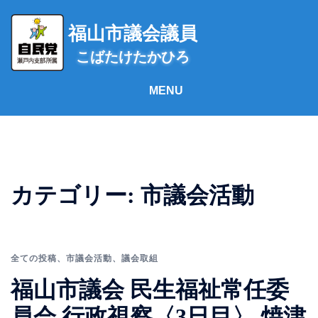
コ
ン
福山市議会議員
テ
こばたけたかひろ
ン
ツ
へ
ス
キ
ッ
プ
カテゴリー:
市議会活動
全ての投稿
、
市議会活動
、
議会取組
福山市議会 民生福祉常任委
員会 行政視察〈3日目〉 焼津