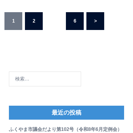
投
1
2
…
6
>
稿
の
ペ
ー
ジ
送
り
検
索:
最近の投稿
ふくやま市議会だより第102号（令和8年6月定例会）