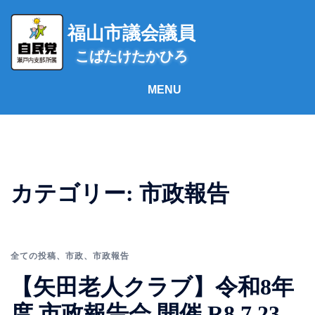
コ
ン
福山市議会議員
テ
こばたけたかひろ
ン
ツ
へ
ス
キ
ッ
プ
カテゴリー:
市政報告
全ての投稿
、
市政
、
市政報告
【矢田老人クラブ】令和8年
度 市政報告会 開催 R8.7.23