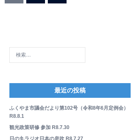
の
ペ
ー
ジ
送
り
検
索:
最近の投稿
ふくやま市議会だより第102号（令和8年6月定例会）
R8.8.1
観光政策研修 参加 R8.7.30
日の丸ラジオ日本の息吹 R8.7.27