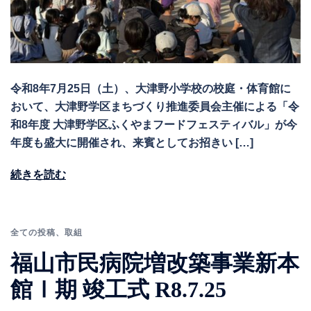
令和8年7月25日（土）、大津野小学校の校庭・体育館に
おいて、大津野学区まちづくり推進委員会主催による「令
和8年度 大津野学区ふくやまフードフェスティバル」が今
年度も盛大に開催され、来賓としてお招きい […]
続きを読む
全ての投稿
、
取組
福山市民病院増改築事業新本
館Ⅰ期 竣工式 R8.7.25