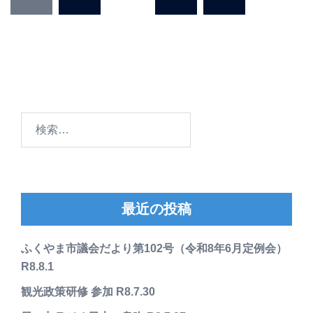
稿
の
ペ
ー
ジ
送
り
検
索:
最近の投稿
ふくやま市議会だより第102号（令和8年6月定例会）
R8.8.1
観光政策研修 参加 R8.7.30