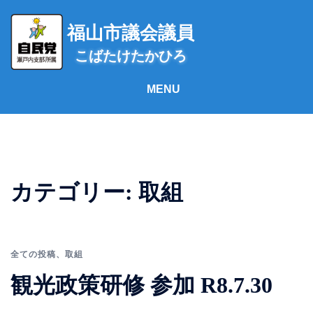
コ
ン
福山市議会議員
テ
こばたけたかひろ
ン
ツ
へ
ス
キ
ッ
プ
カテゴリー:
取組
全ての投稿
、
取組
観光政策研修 参加 R8.7.30