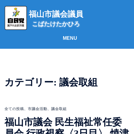
コ
ン
福山市議会議員
テ
こばたけたかひろ
ン
ツ
へ
ス
キ
ッ
プ
カテゴリー:
議会取組
全ての投稿
、
市議会活動
、
議会取組
福山市議会 民生福祉常任委
員会 行政視察〈3日目〉 焼津