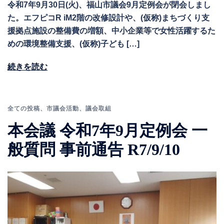
令和7年9月30日(火)、福山市議会9月定例会が閉会しまし
た。エフピコR iM2階の改修設計や、(仮称)まちづくり支
援拠点施設の整備費の増額、中小企業等で女性活躍するた
めの環境整備支援、(仮称)子ども […]
続きを読む
全ての投稿
、
市議会活動
、
議会取組
本会議 令和7年9月定例会 一
般質問 事前通告 R7/9/10