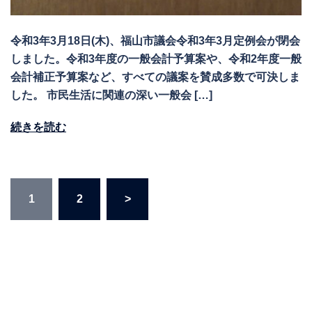
令和3年3月18日(木)、福山市議会令和3年3月定例会が閉会
しました。令和3年度の一般会計予算案や、令和2年度一般
会計補正予算案など、すべての議案を賛成多数で可決しま
した。 市民生活に関連の深い一般会 […]
続きを読む
投
1
2
>
稿
の
ペ
ー
ジ
送