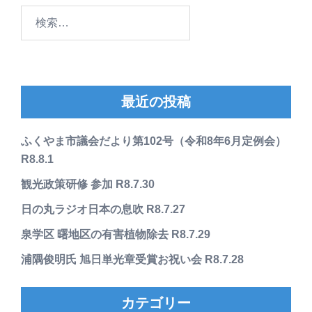
り
検
索:
最近の投稿
ふくやま市議会だより第102号（令和8年6月定例会）
R8.8.1
観光政策研修 参加 R8.7.30
日の丸ラジオ日本の息吹 R8.7.27
泉学区 曙地区の有害植物除去 R8.7.29
浦隅俊明氏 旭日単光章受賞お祝い会 R8.7.28
カテゴリー