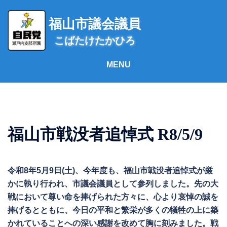
コ
ン
福山市議会議員
テ
こばたけたかひろ
ン
ツ
へ
ス
キ
ッ
プ
福山市戦没者追悼式 R8/5/9
令和8年5月9日(土)、今年度も、福山市戦没者追悼式が厳
かに執り行われ、市議会議員として参列しました。先の大
戦において尊い命を捧げられた方々に、心より哀悼の誠を
捧げるとともに、今日の平和と繁栄が多くの犠牲の上に築
かれていることへの深い感謝を改めて胸に刻みました。戦