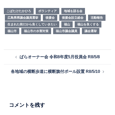
こばたけたかひろ
ボランティア
地域を語る会
広島県県議会議員選挙
後援会
後援会設立総会
活動報告
生まれた街だから良くしていきたい
福山
福山を良くする
福山市
福山市の水害対策
福山市議会議員
議会選挙
投
ばらオーナー会 令和8年度5月役員会 R8/5/8
稿
ナ
各地域の横断歩道に横断旗付ポール設置 R8/5/10
ビ
ゲ
ー
シ
ョ
コメントを残す
ン