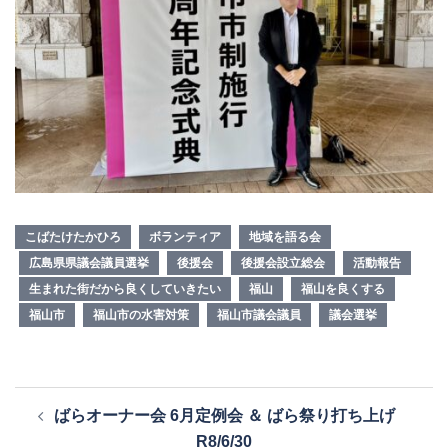
こばたけたかひろ
ボランティア
地域を語る会
広島県県議会議員選挙
後援会
後援会設立総会
活動報告
生まれた街だから良くしていきたい
福山
福山を良くする
福山市
福山市の水害対策
福山市議会議員
議会選挙
投
ばらオーナー会 6月定例会 ＆ ばら祭り打ち上げ
稿
R8/6/30