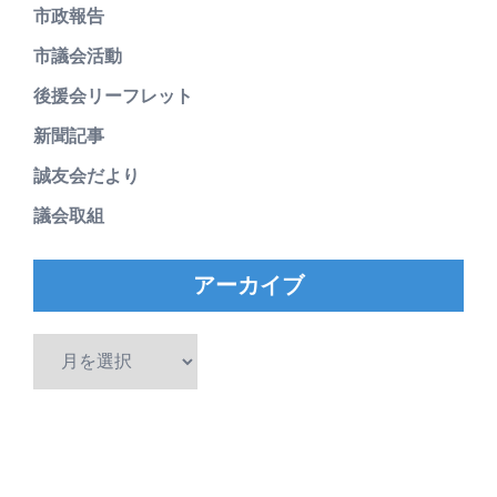
市政報告
市議会活動
後援会リーフレット
新聞記事
誠友会だより
議会取組
アーカイブ
ア
ー
カ
イ
ブ