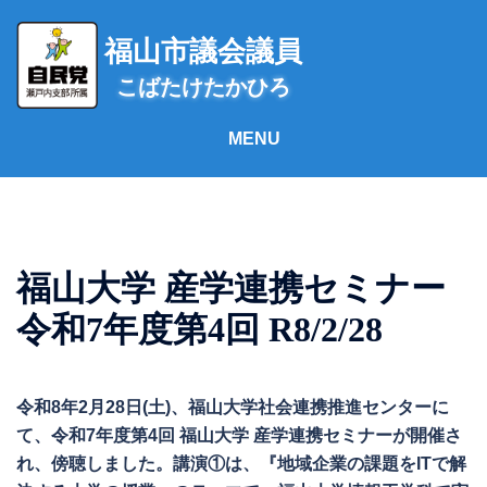
コ
ン
福山市議会議員
テ
こばたけたかひろ
ン
ツ
へ
ス
キ
ッ
プ
福山大学 産学連携セミナー
令和7年度第4回 R8/2/28
令和8年2月28日(土)、福山大学社会連携推進センターに
て、令和7年度第4回 福山大学 産学連携セミナーが開催さ
れ、傍聴しました。講演①は、『地域企業の課題をITで解