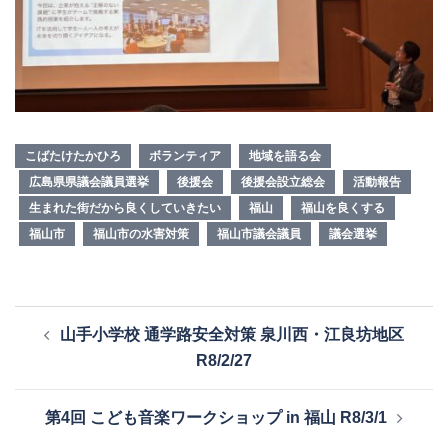
こばたけたかひろ
ボランティア
地域を語る会
広島県県議会議員選挙
後援会
後援会設立総会
活動報告
生まれた街だから良くしていきたい
福山
福山を良くする
福山市
福山市の水害対策
福山市議会議員
議会選挙
投
山手小学校 通学路安全対策 泉川西・江良坊地区
稿
R8/2/27
ナ
ビ
第4回 こども音楽ワークショップ in 福山 R8/3/1
ゲ