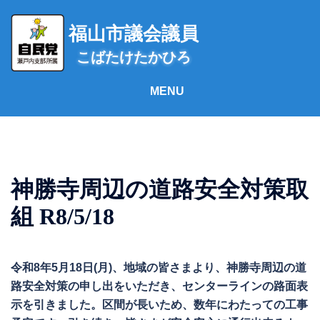
コ
ン
福山市議会議員
テ
こばたけたかひろ
ン
ツ
へ
ス
キ
ッ
プ
神勝寺周辺の道路安全対策取
組 R8/5/18
令和8年5月18日(月)、地域の皆さまより、神勝寺周辺の道
路安全対策の申し出をいただき、センターラインの路面表
示を引きました。区間が長いため、数年にわたっての工事