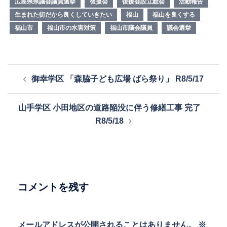
広島県県議会議員選挙
後援会
後援会設立総会
活動報告
生まれた街だから良くしていきたい
福山
福山を良くする
福山市
福山市の水害対策
福山市議会議員
議会選挙
投
御幸学区 「森脇子ども広場 ばら祭り」 R8/5/17
稿
ナ
山手学区 小田地区の道路陥没に伴う修繕工事 完了
ビ
R8/5/18
ゲ
ー
シ
ョ
ン
コメントを残す
メールアドレスが公開されることはありません。
※