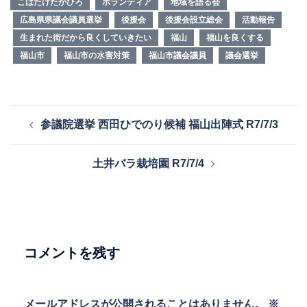
こばたけたかひろ
ボランティア
地域を語る会
広島県県議会議員選挙
後援会
後援会設立総会
活動報告
生まれた街だから良くしていきたい
福山
福山を良くする
福山市
福山市の水害対策
福山市議会議員
議会選挙
投
参議院選挙 西田ひでのり候補 福山出陣式 R7/7/3
稿
ナ
土井バラ栽培園 R7/7/4
ビ
ゲ
ー
シ
ョ
コメントを残す
ン
メールアドレスが公開されることはありません。
※