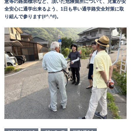
意等の路面標示など、頂いた危険箇所について、児童が安
全安心に通学出来るよう、1日も早い通学路安全対策に取
り組んで参ります(#^.^#)。