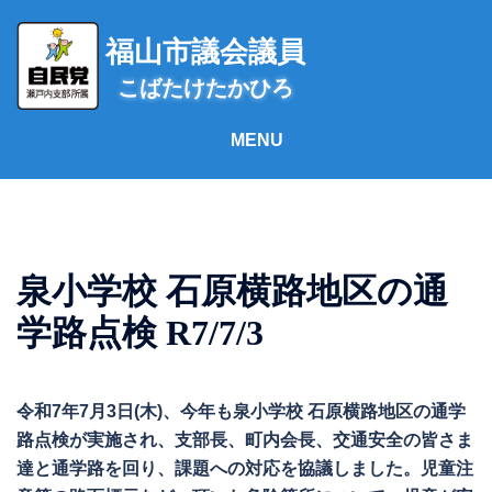
コ
ン
福山市議会議員
テ
こばたけたかひろ
ン
ツ
へ
ス
キ
ッ
プ
泉小学校 石原横路地区の通
学路点検 R7/7/3
令和7年7月3日(木)、今年も泉小学校 石原横路地区の通学
路点検が実施され、支部長、町内会長、交通安全の皆さま
達と通学路を回り、課題への対応を協議しました。児童注