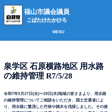
コ
ン
福山市議会議員
テ
こばたけたかひろ
ン
ツ
へ
ス
キ
ッ
プ
泉学区 石原横路地区 用水路
の維持管理 R7/5/28
令和7年5月27日(水)〜29日(木)地域の皆さまより、用水路
の維持管理についてご相談をいただき、国土交通省によ
り、用水路に繁茂した竹林や雑木を伐採しました。その後