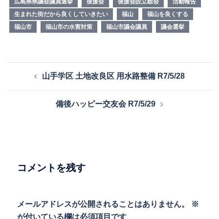
広島県県議会議員選挙
後援会
後援会設立総会
活動報告
生まれた街だから良くしていきたい
福山
福山を良くする
福山市
福山市の水害対策
福山市議会議員
議会選挙
投
山手学区 土地改良区 用水路整備 R7/5/28
稿
ナ
備後ハッピー交友会 R7/5/29
ビ
ゲ
ー
シ
ョ
コメントを残す
ン
メールアドレスが公開されることはありません。
※
が付いている欄は必須項目です