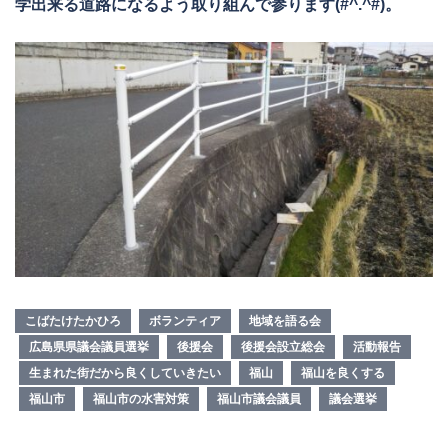
学出来る道路になるよう取り組んで参ります(#^.^#)。
こばたけたかひろ
ボランティア
地域を語る会
広島県県議会議員選挙
後援会
後援会設立総会
活動報告
生まれた街だから良くしていきたい
福山
福山を良くする
福山市
福山市の水害対策
福山市議会議員
議会選挙