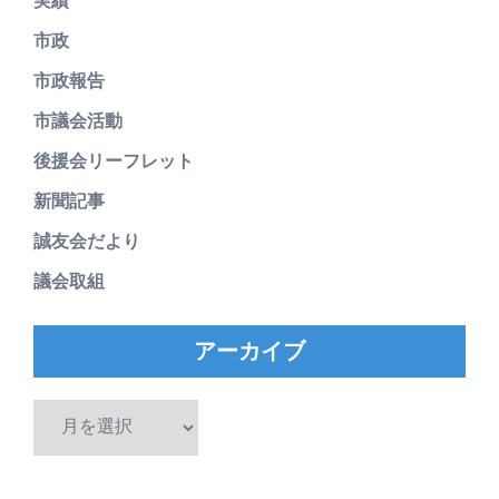
実績
市政
市政報告
市議会活動
後援会リーフレット
新聞記事
誠友会だより
議会取組
アーカイブ
ア
ー
カ