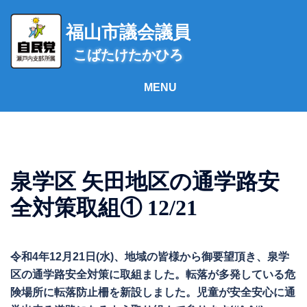
コ
ン
福山市議会議員
テ
こばたけたかひろ
ン
ツ
へ
ス
キ
ッ
プ
泉学区 矢田地区の通学路安
全対策取組① 12/21
令和4年12月21日(水)、地域の皆様から御要望頂き、泉学
区の通学路安全対策に取組ました。転落が多発している危
険場所に転落防止柵を新設しました。児童が安全安心に通