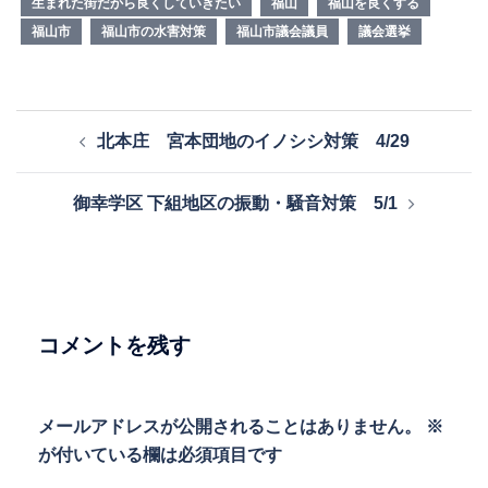
生まれた街だから良くしていきたい
福山
福山を良くする
福山市
福山市の水害対策
福山市議会議員
議会選挙
投
北本庄 宮本団地のイノシシ対策 4/29
稿
ナ
御幸学区 下組地区の振動・騒音対策 5/1
ビ
ゲ
ー
シ
ョ
コメントを残す
ン
メールアドレスが公開されることはありません。
※
が付いている欄は必須項目です