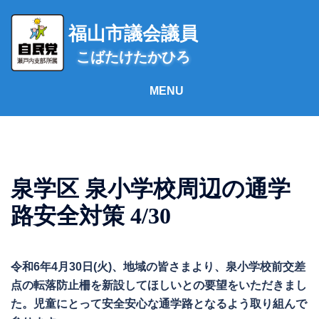
コ
ン
福山市議会議員
テ
こばたけたかひろ
ン
ツ
へ
ス
キ
ッ
プ
泉学区 泉小学校周辺の通学
路安全対策 4/30
令和6年4月30日(火)、地域の皆さまより、泉小学校前交差
点の転落防止柵を新設してほしいとの要望をいただきまし
た。児童にとって安全安心な通学路となるよう取り組んで