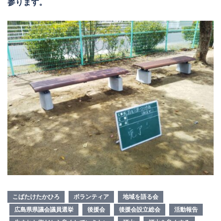
参ります。
こばたけたかひろ
ボランティア
地域を語る会
広島県県議会議員選挙
後援会
後援会設立総会
活動報告