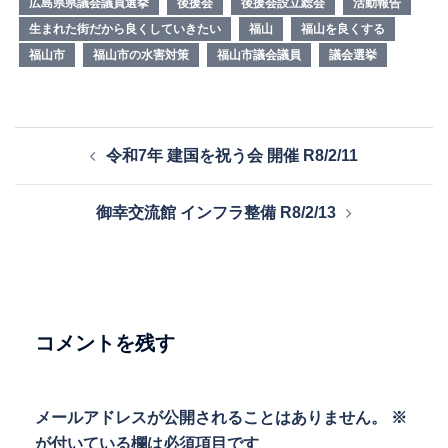
広島県県議会議員選挙
後援会
後援会設立総会
活動報告
生まれた街だから良くしていきたい
福山
福山を良くする
福山市
福山市の水害対策
福山市議会議員
議会選挙
投
令和7年 建国を祝う会 開催 R8/2/11
稿
ナ
御幸交流館 インフラ整備 R8/2/13
ビ
ゲ
ー
シ
ョ
コメントを残す
ン
メールアドレスが公開されることはありません。
※
が付いている欄は必須項目です