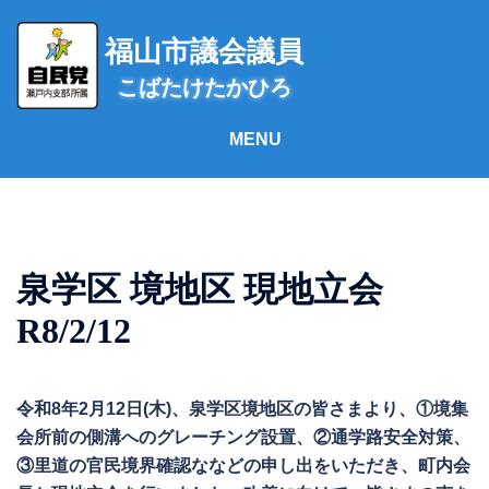
コ
ン
福山市議会議員
テ
こばたけたかひろ
ン
ツ
へ
ス
キ
ッ
プ
泉学区 境地区 現地立会
R8/2/12
令和8年2月12日(木)、泉学区境地区の皆さまより、①境集
会所前の側溝へのグレーチング設置、②通学路安全対策、
③里道の官民境界確認ななどの申し出をいただき、町内会