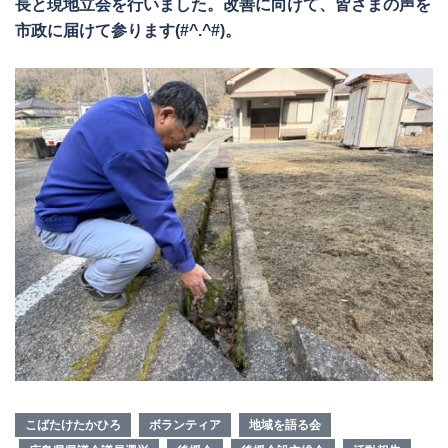
長と現地立会を行いました。改善に向けて、皆さまの声を
市政に届けて参ります(#^.^#)。
こばたけたかひろ
ボランティア
地域を語る会