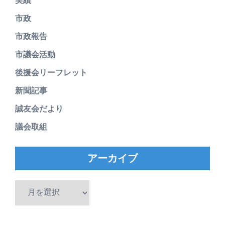
実績
市政
市政報告
市議会活動
後援会リーフレット
新聞記事
誠友会だより
議会取組
アーカイブ
ア
ー
カ