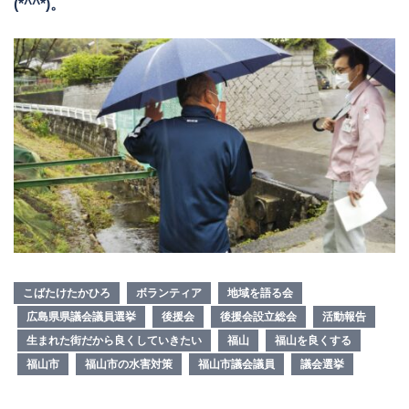
(*^^*)。
こばたけたかひろ
ボランティア
地域を語る会
広島県県議会議員選挙
後援会
後援会設立総会
活動報告
生まれた街だから良くしていきたい
福山
福山を良くする
福山市
福山市の水害対策
福山市議会議員
議会選挙