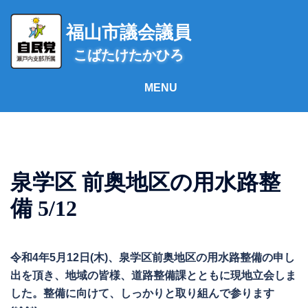
コ
ン
福山市議会議員
テ
こばたけたかひろ
ン
ツ
へ
ス
キ
ッ
プ
泉学区 前奥地区の用水路整
備 5/12
令和4年5月12日(木)、泉学区前奥地区の用水路整備の申し
出を頂き、地域の皆様、道路整備課とともに現地立会しま
した。整備に向けて、しっかりと取り組んで参ります