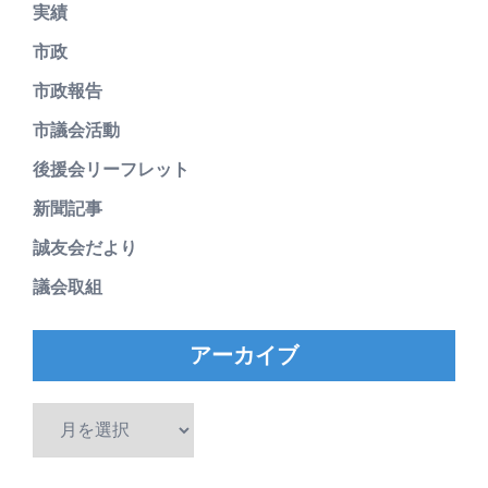
実績
市政
市政報告
市議会活動
後援会リーフレット
新聞記事
誠友会だより
議会取組
アーカイブ
ア
ー
カ