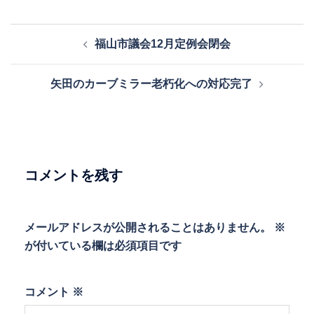
投
福山市議会12月定例会閉会
稿
ナ
矢田のカーブミラー老朽化への対応完了
ビ
ゲ
ー
シ
ョ
コメントを残す
ン
メールアドレスが公開されることはありません。
※
が付いている欄は必須項目です
コメント
※