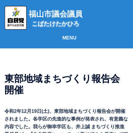
コ
ン
福山市議会議員
テ
こばたけたかひろ
ン
ツ
へ
ス
キ
ッ
プ
東部地域まちづくり報告会
開催
令和2年12月19日(土)、東部地域まちづくり報告会が開催
されました。各学区の先進的な事例が発表され、有意義な
内容でした。我らが御幸学区も、井上誠 まちづくり推進