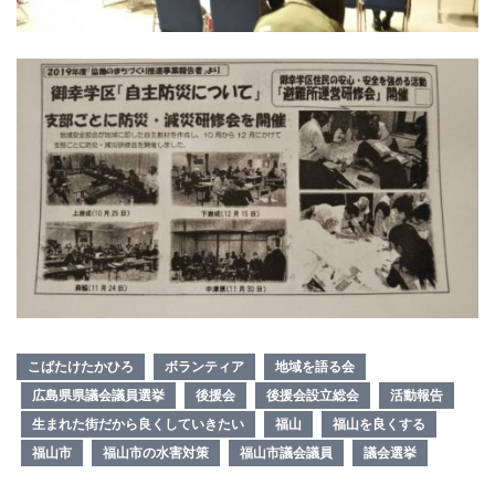
こばたけたかひろ
ボランティア
地域を語る会
広島県県議会議員選挙
後援会
後援会設立総会
活動報告
生まれた街だから良くしていきたい
福山
福山を良くする
福山市
福山市の水害対策
福山市議会議員
議会選挙