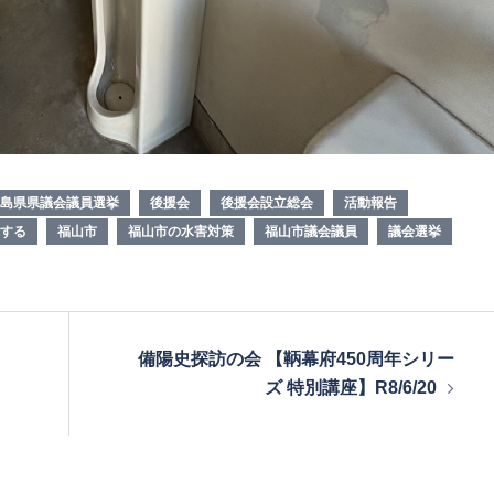
島県県議会議員選挙
後援会
後援会設立総会
活動報告
する
福山市
福山市の水害対策
福山市議会議員
議会選挙
備陽史探訪の会 【鞆幕府450周年シリー
ズ 特別講座】R8/6/20