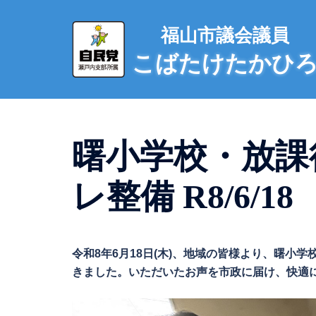
コ
ン
福山市議会議員
テ
こばたけたかひ
ン
ツ
へ
ス
キ
曙小学校・放課
ッ
プ
レ整備 R8/6/18
令和8年6月18日(木)、地域の皆様より、曙
きました。いただいたお声を市政に届け、快適にご