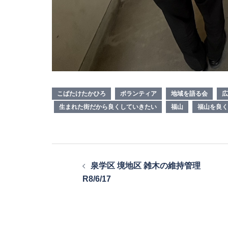
こばたけたかひろ
ボランティア
地域を語る会
広
生まれた街だから良くしていきたい
福山
福山を良く
投
泉学区 境地区 雑木の維持管理
稿
R8/6/17
ナ
ビ
ゲ