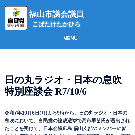
コ
ン
福山市議会議員
テ
こばたけたかひろ
ン
ツ
へ
ス
キ
ッ
プ
日の丸ラジオ・日本の息吹
特別座談会 R7/10/6
令和7年10月6日(月)よる9時から、日の丸ラジオ・日本の
息吹において、自民党の総裁選挙で高市早苗氏が選出され
たことを受けて、日本会議広島 福山支部のメンバーの皆