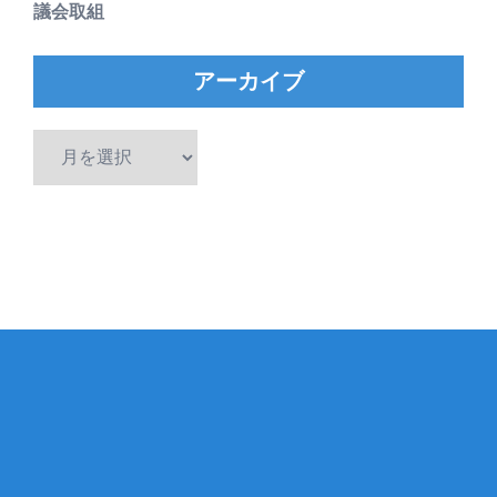
議会取組
アーカイブ
ア
ー
カ
イ
ブ