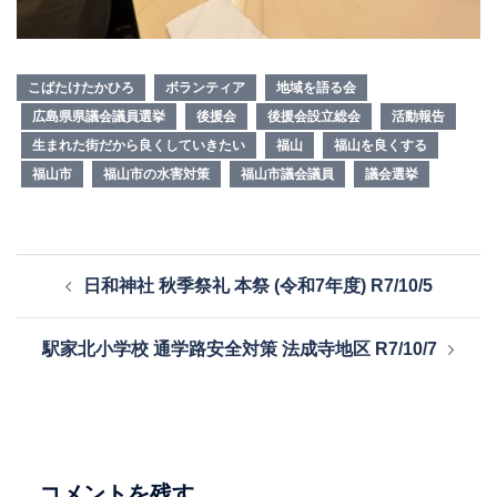
こばたけたかひろ
ボランティア
地域を語る会
広島県県議会議員選挙
後援会
後援会設立総会
活動報告
生まれた街だから良くしていきたい
福山
福山を良くする
福山市
福山市の水害対策
福山市議会議員
議会選挙
投
日和神社 秋季祭礼 本祭 (令和7年度) R7/10/5
稿
ナ
駅家北小学校 通学路安全対策 法成寺地区 R7/10/7
ビ
ゲ
ー
シ
ョ
コメントを残す