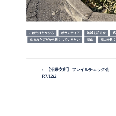
こばたけたかひろ
ボランティア
地域を語る会
広
生まれた街だから良くしていきたい
福山
福山を良く
投
【沼隈支所】 フレイルチェック会
稿
R7/12/2
ナ
ビ
ゲ
ー