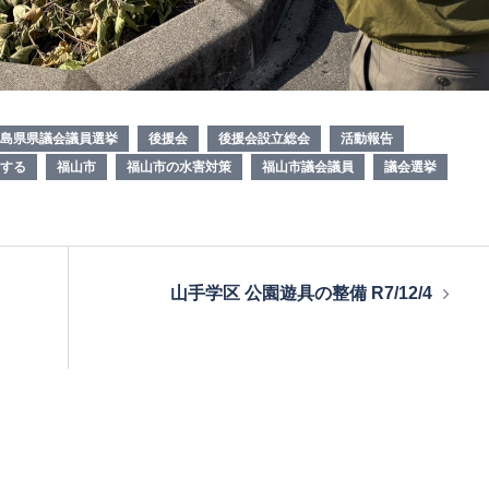
島県県議会議員選挙
後援会
後援会設立総会
活動報告
する
福山市
福山市の水害対策
福山市議会議員
議会選挙
山手学区 公園遊具の整備 R7/12/4