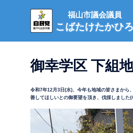
コ
ン
福山市議会議員
テ
こばたけたかひ
ン
ツ
へ
ス
キ
御幸学区 下組地区
ッ
プ
令和7年12月3日(水)、今年も地域の皆さま
善してほしいとの御要望を頂き、伐採しました(#^