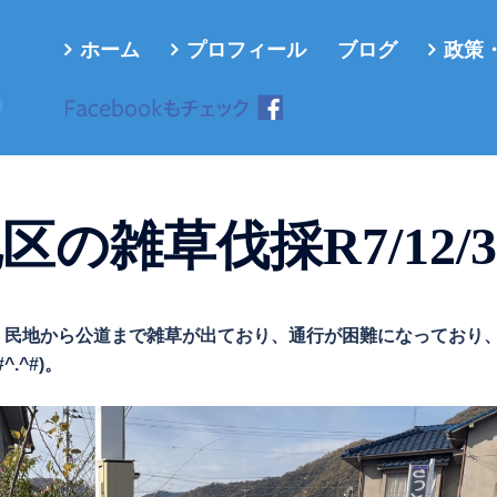
ホーム
プロフィール
ブログ
政策
ろ
の雑草伐採R7/12/3
から、民地から公道まで雑草が出ており、通行が困難になっており
.^#)。