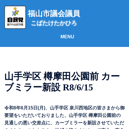
コ
ン
福山市議会議員
テ
こばたけたかひろ
ン
ツ
へ
ス
キ
ッ
プ
山手学区 樽摩田公園前 カー
ブミラー新設 R8/6/15
令和8年6月15日(月)、山手学区 泉川西地区の皆さまから御
要望をいただいておりました、山手学区 樽摩田公園前の
見通しの悪い交差点に、カーブミラーを新設させていただ