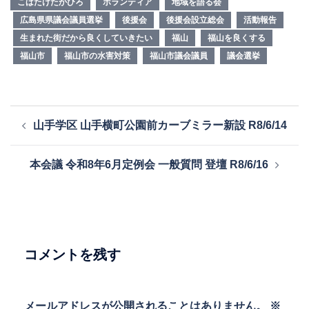
こばたけたかひろ
ボランティア
地域を語る会
広島県県議会議員選挙
後援会
後援会設立総会
活動報告
生まれた街だから良くしていきたい
福山
福山を良くする
福山市
福山市の水害対策
福山市議会議員
議会選挙
投
山手学区 山手横町公園前カーブミラー新設 R8/6/14
稿
ナ
本会議 令和8年6月定例会 一般質問 登壇 R8/6/16
ビ
ゲ
ー
シ
ョ
コメントを残す
ン
メールアドレスが公開されることはありません。
※