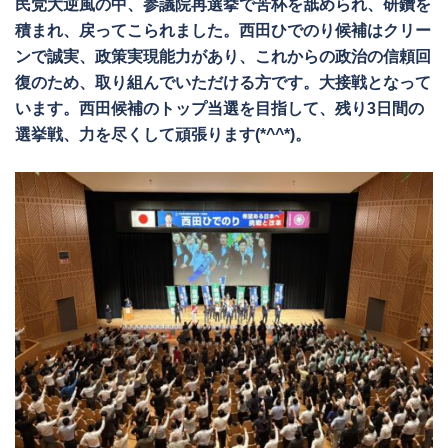
民党大逆風の中、参議院再選挙で苦杯を舐められ、研鑽を
積まれ、戻ってこられました。西田ひでのり候補はクリー
ンで誠実、政策実現能力があり、これからの政治の信頼回
復のため、取り組んでいただける方です。大接戦となって
います。西田候補のトップ当選を目指して、残り3日間の
選挙戦、力を尽くして頑張ります(*^^*)。