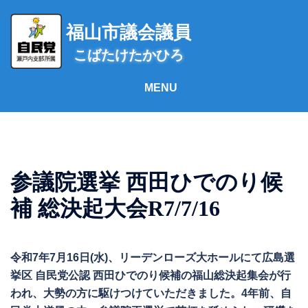
コ
ン
福山市議会議員
テ
こばたけたかひろ
ン
ツ
へ
ス
キ
ッ
プ
参議院選挙 西田ひでのり候
補 総決起大会R7/7/16
令和7年7月16日(水)、リーデンローズ大ホールにて広島選
挙区 自民党公認 西田ひでのり候補の福山総決起集会が行
われ、大勢の方に駆けつけていただきました。4年前、自