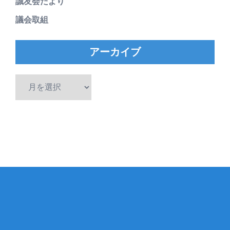
誠友会だより
議会取組
アーカイブ
ア
ー
カ
イ
ブ