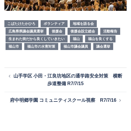
こばたけたかひろ
ボランティア
地域を語る会
広島県県議会議員選挙
後援会
後援会設立総会
活動報告
生まれた街だから良くしていきたい
福山
福山を良くする
福山市
福山市の水害対策
福山市議会議員
議会選挙
投
山手学区 小田・江良坊地区の通学路安全対策 横断
稿
歩道整備 R7/7/15
ナ
ビ
府中明郷学園 コミュニティスクール視察 R7/7/16
ゲ
ー
シ
ョ