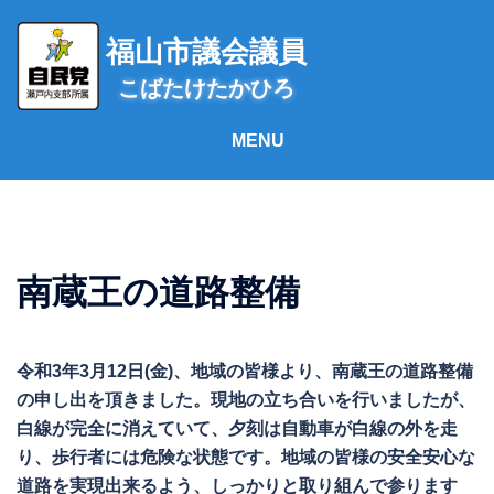
コ
ン
福山市議会議員
テ
こばたけたかひろ
ン
ツ
へ
ス
キ
ッ
プ
南蔵王の道路整備
令和3年3月12日(金)、地域の皆様より、南蔵王の道路整備
の申し出を頂きました。現地の立ち合いを行いましたが、
白線が完全に消えていて、夕刻は自動車が白線の外を走
り、歩行者には危険な状態です。地域の皆様の安全安心な
道路を実現出来るよう、しっかりと取り組んで参ります