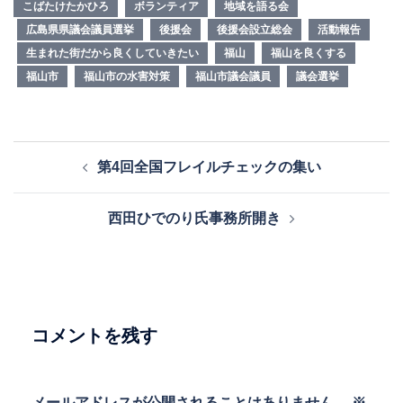
こばたけたかひろ
ボランティア
地域を語る会
広島県県議会議員選挙
後援会
後援会設立総会
活動報告
生まれた街だから良くしていきたい
福山
福山を良くする
福山市
福山市の水害対策
福山市議会議員
議会選挙
投
第4回全国フレイルチェックの集い
稿
ナ
西田ひでのり氏事務所開き
ビ
ゲ
ー
シ
ョ
コメントを残す
ン
メールアドレスが公開されることはありません。
※