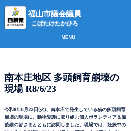
コ
ン
福山市議会議員
テ
こばたけたかひろ
ン
ツ
へ
ス
キ
ッ
プ
南本庄地区 多頭飼育崩壊の
現場 R8/6/23
令和8年6月23日(火)、南本庄で発生している猫の多頭飼育
崩壊の現場に、動物愛護に取り組む個人ボランティア＆備
後猫の皆さまとともに訪問しました。現場では、妊娠中の