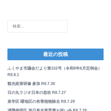
検
索:
最近の投稿
ふくやま市議会だより第102号（令和8年6月定例会）
R8.8.1
観光政策研修 参加 R8.7.30
日の丸ラジオ日本の息吹 R8.7.27
泉学区 曙地区の有害植物除去 R8.7.29
浦隅俊明氏 旭日単光章受賞お祝い会 R8.7.28