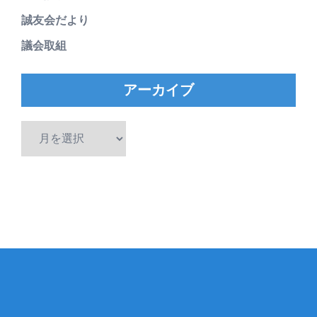
誠友会だより
議会取組
アーカイブ
ア
ー
カ
イ
ブ