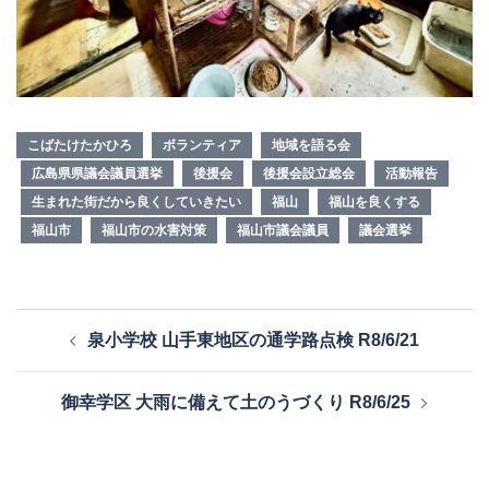
こばたけたかひろ
ボランティア
地域を語る会
広島県県議会議員選挙
後援会
後援会設立総会
活動報告
生まれた街だから良くしていきたい
福山
福山を良くする
福山市
福山市の水害対策
福山市議会議員
議会選挙
投
泉小学校 山手東地区の通学路点検 R8/6/21
稿
ナ
御幸学区 大雨に備えて土のうづくり R8/6/25
ビ
ゲ
ー