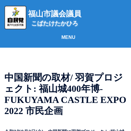
コ
ン
福山市議会議員
テ
こばたけたかひろ
ン
ツ
へ
ス
キ
ッ
プ
中国新聞の取材/ 羽賀プロジ
ェクト: 福山城400年博-
FUKUYAMA CASTLE EXPO
2022 市民企画