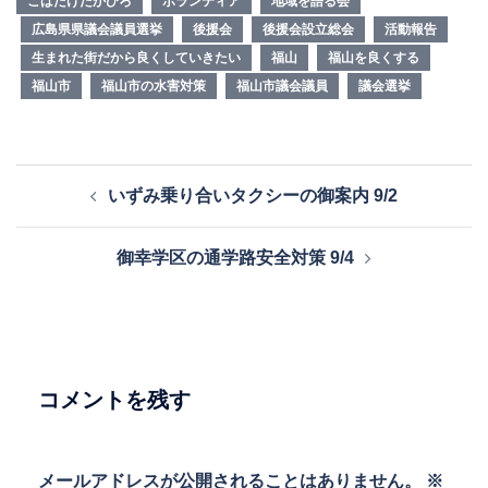
こばたけたかひろ
ボランティア
地域を語る会
広島県県議会議員選挙
後援会
後援会設立総会
活動報告
生まれた街だから良くしていきたい
福山
福山を良くする
福山市
福山市の水害対策
福山市議会議員
議会選挙
投
いずみ乗り合いタクシーの御案内 9/2
稿
ナ
御幸学区の通学路安全対策 9/4
ビ
ゲ
ー
シ
ョ
コメントを残す
ン
メールアドレスが公開されることはありません。
※