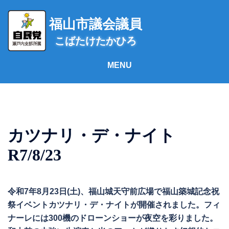
コ
ン
福山市議会議員
テ
こばたけたかひろ
ン
ツ
へ
ス
キ
ッ
プ
カツナリ・デ・ナイト
R7/8/23
令和7年8月23日(土)、福山城天守前広場で福山築城記念祝
祭イベントカツナリ・デ・ナイトが開催されました。フィ
ナーレには300機のドローンショーが夜空を彩りました。