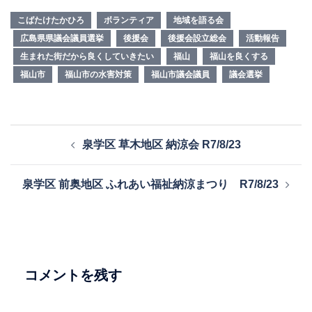
こばたけたかひろ
ボランティア
地域を語る会
広島県県議会議員選挙
後援会
後援会設立総会
活動報告
生まれた街だから良くしていきたい
福山
福山を良くする
福山市
福山市の水害対策
福山市議会議員
議会選挙
投
泉学区 草木地区 納涼会 R7/8/23
稿
ナ
泉学区 前奥地区 ふれあい福祉納涼まつり R7/8/23
ビ
ゲ
ー
シ
ョ
コメントを残す
ン