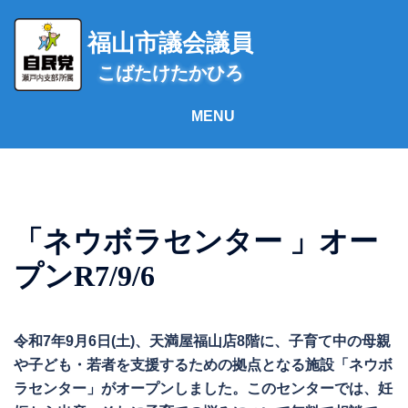
コ
ン
福山市議会議員
テ
こばたけたかひろ
ン
ツ
へ
ス
キ
ッ
プ
「ネウボラセンター 」オー
プンR7/9/6
令和7年9月6日(土)、天満屋福山店8階に、子育て中の母親
や子ども・若者を支援するための拠点となる施設「ネウボ
ラセンター」がオープンしました。このセンターでは、妊