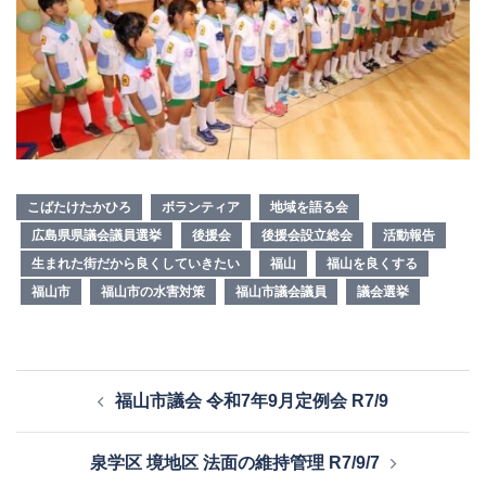
こばたけたかひろ
ボランティア
地域を語る会
広島県県議会議員選挙
後援会
後援会設立総会
活動報告
生まれた街だから良くしていきたい
福山
福山を良くする
福山市
福山市の水害対策
福山市議会議員
議会選挙
投
福山市議会 令和7年9月定例会 R7/9
稿
ナ
泉学区 境地区 法面の維持管理 R7/9/7
ビ