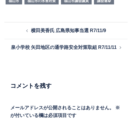
福山市
福山市の水害対策
福山市議会議員
議会選挙
投
横田美香氏 広島県知事当選 R7/11/9
稿
ナ
泉小学校 矢田地区の通学路安全対策取組 R7/11/11
ビ
ゲ
ー
シ
ョ
コメントを残す
ン
メールアドレスが公開されることはありません。
※
が付いている欄は必須項目です