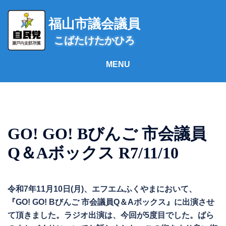
コ
ン
福山市議会議員
テ
こばたけたかひろ
ン
ツ
へ
ス
キ
ッ
プ
GO! GO! Bびんご 市会議員
Q＆Aボックス R7/11/10
令和7年11月10日(月)、エフエムふくやまにおいて、
『GO! GO! Bびんご 市会議員Q＆Aボックス』に出演させ
て頂きました。ラジオ出演は、今回が5度目でした。ばら