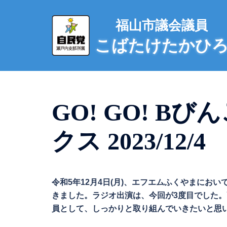
コ
ン
福山市議会議員
テ
こばたけたかひ
ン
ツ
へ
ス
キ
GO! GO! B
ッ
プ
クス 2023/12/4
令和5年12月4日(月)、エフエムふくやまにおいて
きました。ラジオ出演は、今回が3度目でした
員として、しっかりと取り組んでいきたいと思います