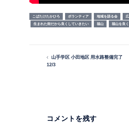
こばたけたかひろ
ボランティア
地域を語る会
広
生まれた街だから良くしていきたい
福山
福山を良く
投
山手学区 小田地区 用水路整備完了
稿
12/3
ナ
ビ
ゲ
ー
シ
コメントを残す
ョ