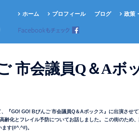
ホーム
プロフィール
ブログ
政策
ろ
びんご 市会議員Q＆Aボ
、『GO! GO! Bびんご 市会議員Q＆Aボックス』に出演させ
。高齢化とフレイル予防についてお話しました。この街のため、
(#^.^#)。