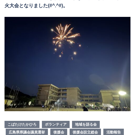
火大会となりました(#^.^#)。
こばたけたかひろ
ボランティア
地域を語る会
広島県県議会議員選挙
後援会
後援会設立総会
活動報告