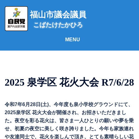
コ
ン
福山市議会議員
テ
こばたけたかひろ
ン
ツ
へ
ス
キ
ッ
プ
2025 泉学区 花火大会 R7/6/28
令和7年6月28日(土)、今年度も泉小学校グラウンドにて、
2025泉学区 花火大会が開催され、お招きいただきまし
た。夜空を彩る花火は、皆さま一人ひとりの願いや夢を乗
せ、初夏の夜空に美しく咲き誇りました。今年も家族連れ
や友達同士で、花火を楽しんで頂き、とても素晴らしい花