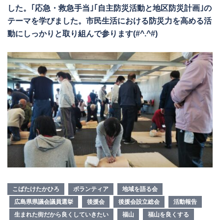
した。｢応急・救急手当｣｢自主防災活動と地区防災計画｣の
テーマを学びました。市民生活における防災力を高める活
動にしっかりと取り組んで参ります(#^.^#)
こばたけたかひろ
ボランティア
地域を語る会
広島県県議会議員選挙
後援会
後援会設立総会
活動報告
生まれた街だから良くしていきたい
福山
福山を良くする