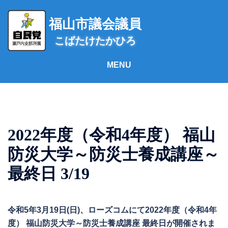
コ
ン
福山市議会議員
テ
こばたけたかひろ
ン
ツ
へ
ス
キ
ッ
プ
2022年度（令和4年度） 福山
防災大学～防災士養成講座～
最終日 3/19
令和5年3月19日(日)、ローズコムにて2022年度（令和4年
度） 福山防災大学～防災士養成講座 最終日が開催されま