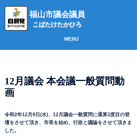
コ
ン
福山市議会議員
テ
こばたけたかひろ
ン
ツ
へ
ス
キ
ッ
プ
12月議会 本会議一般質問動
画
令和2年12月9日(水)、12月議会一般質問に通算3度目の登
壇をさせて頂き、市長を始め、行政と議論をさせて頂きま
した。