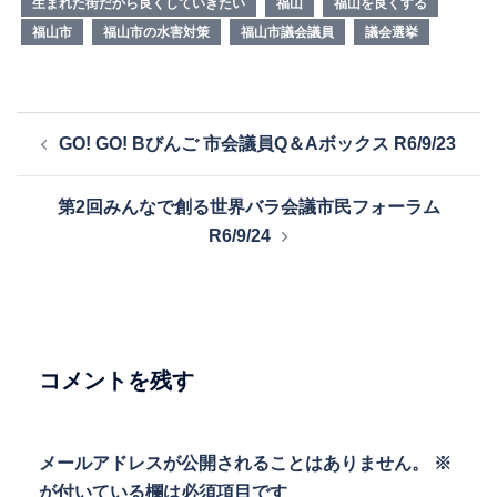
生まれた街だから良くしていきたい
福山
福山を良くする
福山市
福山市の水害対策
福山市議会議員
議会選挙
投
GO! GO! Bびんご 市会議員Q＆Aボックス R6/9/23
稿
ナ
第2回みんなで創る世界バラ会議市民フォーラム
ビ
R6/9/24
ゲ
ー
シ
ョ
ン
コメントを残す
メールアドレスが公開されることはありません。
※
が付いている欄は必須項目です