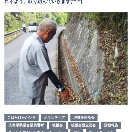
れるよう、取り組んでいきます(*^^*)
こばたけたかひろ
ボランティア
地域を語る会
広島県県議会議員選挙
後援会
後援会設立総会
活動報告