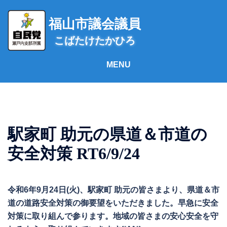
コ
ン
福山市議会議員
テ
こばたけたかひろ
ン
ツ
へ
ス
キ
ッ
プ
駅家町 助元の県道＆市道の
安全対策 RT6/9/24
令和6年9月24日(火)、駅家町 助元の皆さまより、県道＆市
道の道路安全対策の御要望をいただきました。早急に安全
対策に取り組んで参ります。地域の皆さまの安心安全を守