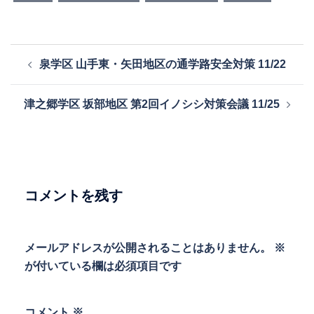
投
泉学区 山手東・矢田地区の通学路安全対策 11/22
稿
ナ
津之郷学区 坂部地区 第2回イノシシ対策会議 11/25
ビ
ゲ
ー
シ
ョ
コメントを残す
ン
メールアドレスが公開されることはありません。
※
が付いている欄は必須項目です
コメント
※