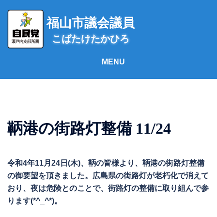
コ
ン
福山市議会議員
テ
こばたけたかひろ
ン
ツ
へ
ス
キ
ッ
プ
鞆港の街路灯整備 11/24
令和4年11月24日(木)、鞆の皆様より、鞆港の街路灯整備
の御要望を頂きました。広島県の街路灯が老朽化で消えて
おり、夜は危険とのことで、街路灯の整備に取り組んで参
ります(*^_^*)。