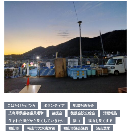
こばたけたかひろ
ボランティア
地域を語る会
広島県県議会議員選挙
後援会
後援会設立総会
活動報告
生まれた街だから良くしていきたい
福山
福山を良くする
福山市
福山市の水害対策
福山市議会議員
議会選挙