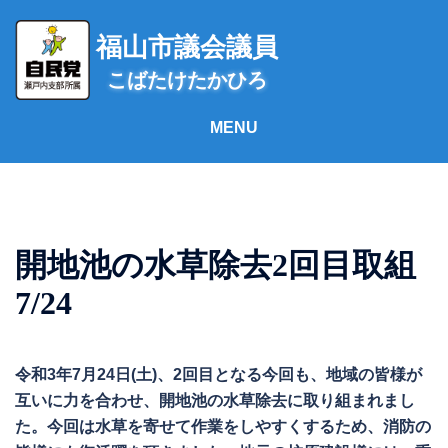
コ
ン
福山市議会議員
テ
こばたけたかひろ
ン
ツ
へ
ス
キ
ッ
プ
開地池の水草除去2回目取組
7/24
令和3年7月24日(土)、2回目となる今回も、地域の皆様が
互いに力を合わせ、開地池の水草除去に取り組まれまし
た。今回は水草を寄せて作業をしやすくするため、消防の