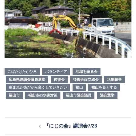
こばたけたかひろ
ボランティア
地域を語る会
広島県県議会議員選挙
後援会
後援会設立総会
活動報告
生まれた街だから良くしていきたい
福山
福山を良くする
福山市
福山市の水害対策
福山市議会議員
議会選挙
投
『にじの会』講演会7/23
稿