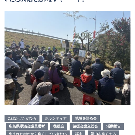
こばたけたかひろ
ボランティア
地域を語る会
広島県県議会議員選挙
後援会
後援会設立総会
活動報告
生まれた街だから良くしていきたい
福山
福山を良くする