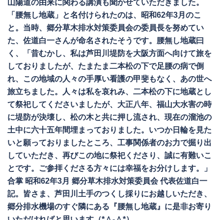
山陽道の由来に関わる講演も聞かせていただきました。
「腰無し地蔵」と名付けられたのは、昭和62年3月のこ
と。当時、郷分草木排水対策委員会の委員長を努めてい
た、佐道白一さんが命名されたそうです。腰無し地蔵曰
く、「昔むかし、私は芦田川堤防を大阪方面へ向けて旅を
しておりましたが、たまたま二本松の下で足腰の病で倒
れ、この地域の人々の手厚い看護の甲斐もなく、あの世へ
旅立ちました。人々は私を哀れみ、二本松の下に地蔵とし
て祭祀してくださいましたが、大正八年、福山大水害の時
に堤防が決壊し、松の木と共に押し流され、現在の溜池の
土中に六十五年間埋まっておりました。いつか日輪を見た
いと願っておりましたところ、工事関係者のお力で掘り出
していただき、再びこの地に祭祀くださり、誠に有難いこ
とです。ご参拝くださる方々には幸福をお分けします。」
合掌 昭和62年3月 郷分草木排水対策委員会 代表佐道白一
記。皆さま、芦田川土手のつくし採りにお越しいただき、
郷分排水機場のすぐ隣にある『腰無し地蔵』に是非お寄り
いただければと思います（*＾-＾*）。