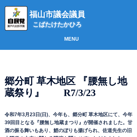
コ
ン
福山市議会議員
テ
こばたけたかひろ
ン
ツ
へ
ス
キ
ッ
プ
郷分町 草木地区 『腰無し地
蔵祭り』 R7/3/23
令和7年3月23日(日)、今年も、郷分町 草木地区にて、今年
39回目となる『腰無し地蔵まつり』が開催されました。甘
酒の振る舞いもあり、鯉のぼりも揚げられ、佐道先生の旧