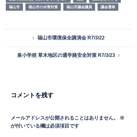
福山市
福山市の水害対策
福山市議会議員
議会選挙
投
福山市環境保全講演会 R7/3/22
稿
ナ
泉小学校 草木地区の通学路安全対策 R7/3/23
ビ
ゲ
ー
シ
ョ
コメントを残す
ン
メールアドレスが公開されることはありません。
※
が付いている欄は必須項目です