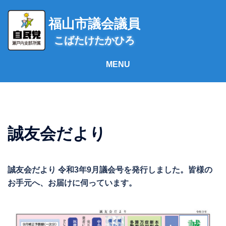
コ
ン
福山市議会議員
テ
こばたけたかひろ
ン
ツ
へ
ス
キ
ッ
プ
誠友会だより
誠友会だより 令和3年9月議会号を発行しました。皆様の
お手元へ、お届けに伺っています。