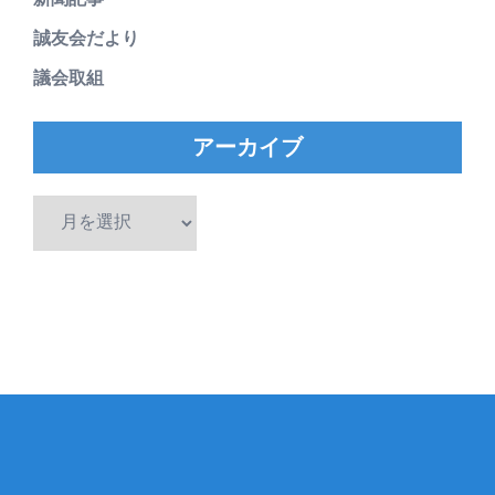
誠友会だより
議会取組
アーカイブ
ア
ー
カ
イ
ブ