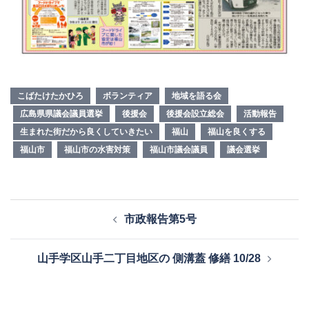
こばたけたかひろ
ボランティア
地域を語る会
広島県県議会議員選挙
後援会
後援会設立総会
活動報告
生まれた街だから良くしていきたい
福山
福山を良くする
福山市
福山市の水害対策
福山市議会議員
議会選挙
投
市政報告第5号
稿
ナ
山手学区山手二丁目地区の 側溝蓋 修繕 10/28
ビ
ゲ
ー