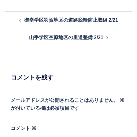
投
御幸学区羽賀地区の道路脱輪防止取組 2/21
稿
ナ
山手学区杢原地区の里道整備 2/21
ビ
ゲ
ー
シ
ョ
コメントを残す
ン
メールアドレスが公開されることはありません。
※
が付いている欄は必須項目です
コメント
※