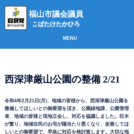
コ
ン
福山市議会議員
テ
こばたけたかひろ
ン
ツ
へ
ス
キ
ッ
プ
西深津厳山公園の整備 2/21
令和4年2月21日(月)、地域の皆様から、西深津厳山公園を
整備してほしいとの御要望を頂き、公園緑地課、公園管理
者、地域の皆様と現地立会し、対応を協議しました。巨木
が繁り、地域住民のお宅が陽当たり悪くなり、改善してほ
しいとの御要望で、早急に対応を検討致します。大切な地