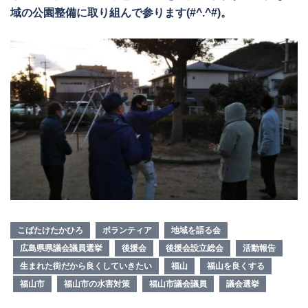
域の公園整備に取り組んで参ります(#^.^#)。
こばたけたかひろ
ボランティア
地域を語る会
広島県県議会議員選挙
後援会
後援会設立総会
活動報告
生まれた街だから良くしていきたい
福山
福山を良くする
福山市
福山市の水害対策
福山市議会議員
議会選挙