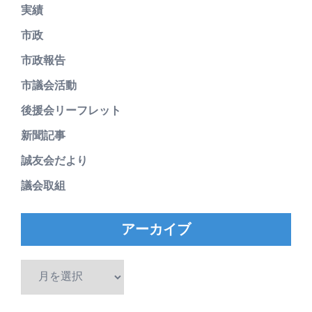
実績
市政
市政報告
市議会活動
後援会リーフレット
新聞記事
誠友会だより
議会取組
アーカイブ
ア
ー
カ