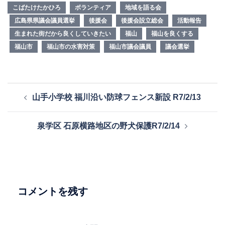
こばたけたかひろ
ボランティア
地域を語る会
広島県県議会議員選挙
後援会
後援会設立総会
活動報告
生まれた街だから良くしていきたい
福山
福山を良くする
福山市
福山市の水害対策
福山市議会議員
議会選挙
投
山手小学校 福川沿い防球フェンス新設 R7/2/13
稿
ナ
泉学区 石原横路地区の野犬保護R7/2/14
ビ
ゲ
ー
シ
ョ
コメントを残す
ン