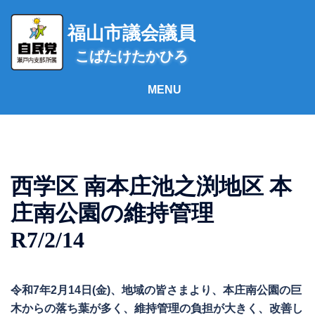
コ
ン
福山市議会議員
テ
こばたけたかひろ
ン
ツ
へ
ス
キ
ッ
プ
西学区 南本庄池之渕地区 本
庄南公園の維持管理
R7/2/14
令和7年2月14日(金)、地域の皆さまより、本庄南公園の巨
木からの落ち葉が多く、維持管理の負担が大きく、改善し