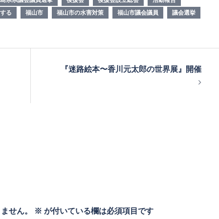
する
福山市
福山市の水害対策
福山市議会議員
議会選挙
『迷路絵本〜香川元太郎の世界展』開催
りません。
※
が付いている欄は必須項目です