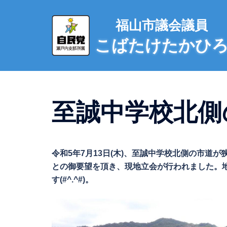
コ
ン
福山市議会議員
テ
こばたけたかひ
ン
ツ
へ
ス
キ
至誠中学校北側の
ッ
プ
令和5年7月13日(木)、至誠中学校北側の市
との御要望を頂き、現地立会が行われました。
す(#^.^#)。