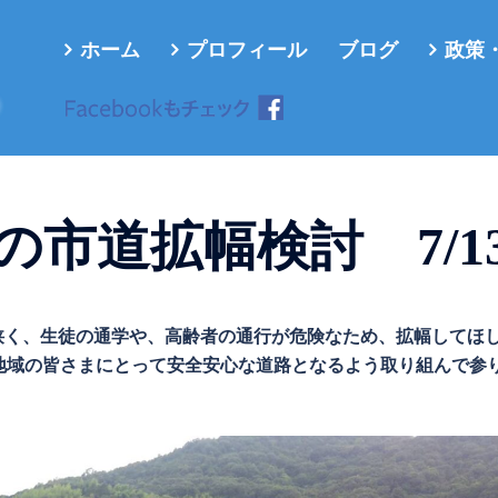
ホーム
プロフィール
ブログ
政策
ろ
市道拡幅検討 7/1
道が狭く、生徒の通学や、高齢者の通行が危険なため、拡幅してほ
地域の皆さまにとって安全安心な道路となるよう取り組んで参