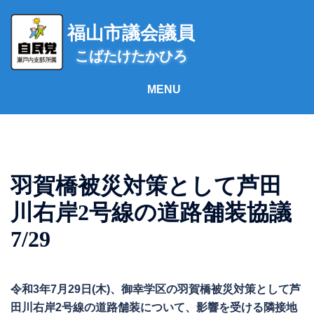
コ
ン
福山市議会議員
テ
こばたけたかひろ
ン
ツ
へ
ス
キ
ッ
プ
羽賀橋被災対策として芦田
川右岸2号線の道路舗装協議
7/29
令和3年7月29日(木)、御幸学区の羽賀橋被災対策として芦
田川右岸2号線の道路舗装について、影響を受ける隣接地