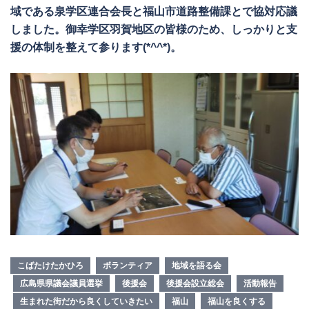
域である泉学区連合会長と福山市道路整備課とで協対応議
しました。御幸学区羽賀地区の皆様のため、しっかりと支
援の体制を整えて参ります(*^^*)。
こばたけたかひろ
ボランティア
地域を語る会
広島県県議会議員選挙
後援会
後援会設立総会
活動報告
生まれた街だから良くしていきたい
福山
福山を良くする