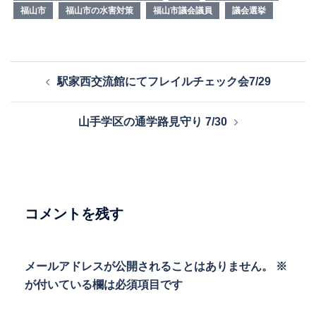
福山市
福山市の水害対策
福山市議会議員
議会選挙
投
駅家西交流館にてフレイルチェック会7/29
稿
ナ
山手学区の通学路見守り 7/30
ビ
ゲ
ー
シ
ョ
コメントを残す
ン
メールアドレスが公開されることはありません。
※
が付いている欄は必須項目です