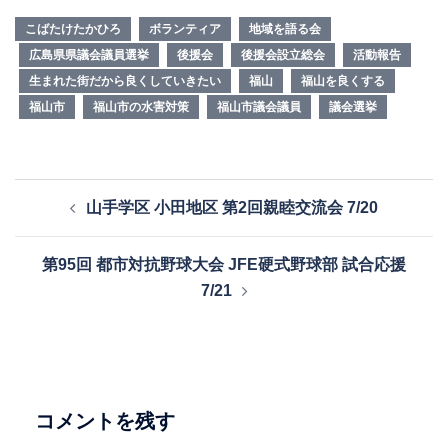
こばたけたかひろ
ボランティア
地域を語る会
広島県県議会議員選挙
後援会
後援会設立総会
活動報告
生まれた街だから良くしていきたい
福山
福山を良くする
福山市
福山市の水害対策
福山市議会議員
議会選挙
投
山手学区 小田地区 第2回親睦交流会 7/20
稿
ナ
第95回 都市対抗野球大会 JFE硬式野球部 試合応援
ビ
7/21
ゲ
ー
シ
ョ
ン
コメントを残す