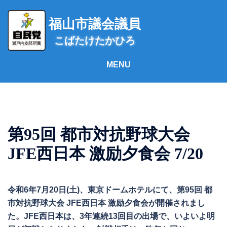
コ
ン
福山市議会議員
テ
こばたけたかひろ
ン
ツ
へ
ス
キ
ッ
プ
第95回 都市対抗野球大会
JFE西日本 激励夕食会 7/20
令和6年7月20日(土)、東京ドームホテルにて、第95回 都
市対抗野球大会 JFE西日本 激励夕食会が開催されまし
た。JFE西日本は、3年連続13回目の出場で、いよいよ明