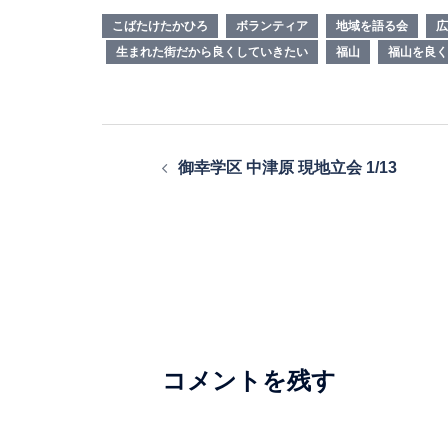
こばたけたかひろ
ボランティア
地域を語る会
広
生まれた街だから良くしていきたい
福山
福山を良く
投
御幸学区 中津原 現地立会 1/13
稿
ナ
ビ
ゲ
ー
シ
コメントを残す
ョ
ン