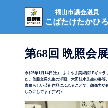
コ
ン
福山市議会議員
テ
こばたけたかひ
ン
ツ
へ
ス
キ
第68回 晩照会展 
ッ
プ
令和5年1月14日(土)、ふくやま美術館1Fギ
た。佐藤文男先生の洋画、大田桂水先生の書等、数
素晴らしい芸術作品にふれることで、想像力や
しみにしてます(*´∀`)♪