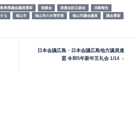
島県県議会議員選挙
後援会
後援会設立総会
活動報告
する
福山市
福山市の水害対策
福山市議会議員
議会選挙
日本会議広島・日本会議広島地方議員連
盟 令和5年新年互礼会 1/14