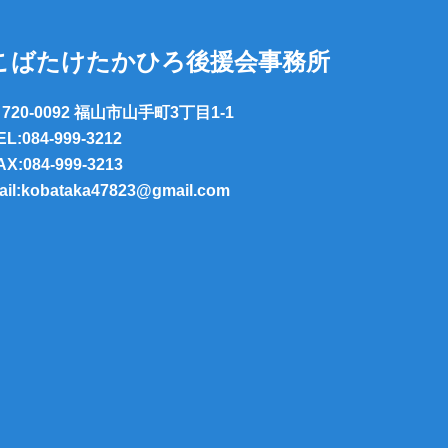
こばたけたかひろ後援会事務所
720-0092 福山市山手町3丁目1-1
EL:084-999-3212
AX:084-999-3213
ail:kobataka47823@gmail.com