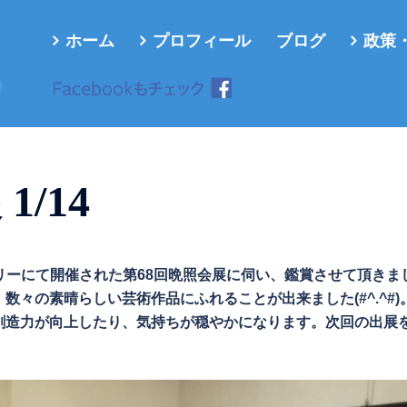
ホーム
プロフィール
ブログ
政策
ろ
1/14
ャラリーにて開催された第68回晩照会展に伺い、鑑賞させて頂きま
々の素晴らしい芸術作品にふれることが出来ました(#^.^#)
創造力が向上したり、気持ちが穏やかになります。次回の出展