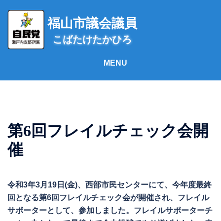
コ
ン
福山市議会議員
テ
こばたけたかひろ
ン
ツ
へ
ス
キ
ッ
プ
第6回フレイルチェック会開
催
令和3年3月19日(金)、西部市民センターにて、今年度最終
回となる第6回フレイルチェック会が開催され、フレイル
サポーターとして、参加しました。フレイルサポーターチ