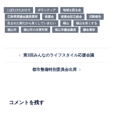
こばたけたかひろ
ボランティア
地域を語る会
広島県県議会議員選挙
後援会
後援会設立総会
活動報告
生まれた街だから良くしていきたい
福山
福山を良くする
福山市
福山市の水害対策
福山市議会議員
議会選挙
投
第3回みんなのライフスタイル応援会議
稿
ナ
都市整備特別委員会出席
ビ
ゲ
ー
シ
ョ
コメントを残す
ン