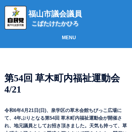
コ
ン
福山市議会議員
テ
こばたけたかひろ
ン
ツ
へ
ス
キ
ッ
プ
第54回 草木町内福祉運動会
4/21
令和6年4月21日(日)、泉学区の草木会館ちびっこ広場に
て、4年ぶりとなる第54回 草木町内福祉運動会が開催さ
れ、地元議員としてお招き頂きました。天気も持って、草