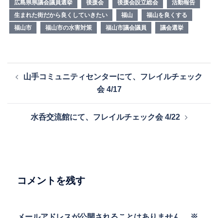
広島県県議会議員選挙
後援会
後援会設立総会
活動報告
生まれた街だから良くしていきたい
福山
福山を良くする
福山市
福山市の水害対策
福山市議会議員
議会選挙
投
山手コミュニティセンターにて、フレイルチェック
稿
会 4/17
ナ
ビ
水呑交流館にて、フレイルチェック会 4/22
ゲ
ー
シ
ョ
ン
コメントを残す
メールアドレスが公開されることはありません。
※