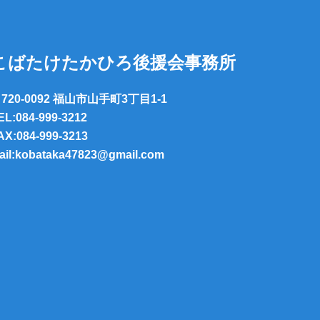
こばたけたかひろ後援会事務所
720-0092 福山市山手町3丁目1-1
EL:084-999-3212
AX:084-999-3213
ail:kobataka47823@gmail.com