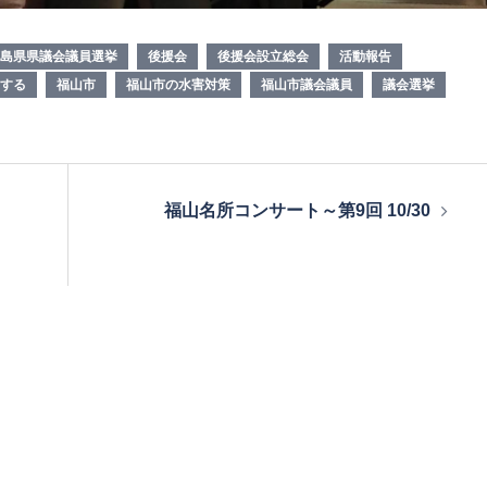
島県県議会議員選挙
後援会
後援会設立総会
活動報告
する
福山市
福山市の水害対策
福山市議会議員
議会選挙
福山名所コンサート～第9回 10/30