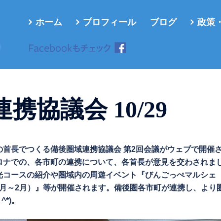
ホーム
プロフィール
ブログ
政策
ろ
携協議会 10/29
市町の首長でつくる備後圏域連携協議会 第2回会議がウェブで開催
ロナでの、各市町の連携について、各首長が意見を交わされま
光コースの紹介や圏域内の周遊イベント『びんごっぺマルシェ
11月～2月）』等が開催されます。備後圏各市町が連携し、より
*)。