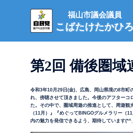
コ
ン
福山市議会議員
テ
こばたけたかひ
ン
ツ
へ
ス
キ
第2回 備後圏域連
ッ
プ
令和3年10月29日(金)、広島、岡山県境の8
れ、傍聴させて頂きました。今後のアフターコ
た。その中で、圏域周遊の推進として、周遊観
（11月）』『めぐってBINGOグルメラリー（
内の魅力を発信できるよう、期待しています(*^_^