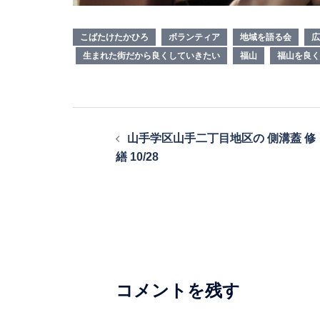
こばたけたかひろ
ボランティア
地域を語る会
広
生まれた街だから良くしていきたい
福山
福山を良く
投
山手学区山手二丁目地区の 側溝蓋 修
稿
繕 10/28
ナ
ビ
ゲ
ー
シ
コメントを残す
ョ