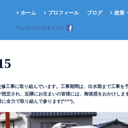
ホーム
プロフィール
ブログ
政策
ろ
15
川の改修工事に取り組んでいます。工事期間は、出水期まで工事を
が想定され、近隣にお住まいの皆様には、御迷惑をおかけしま
全力で取り組んで参ります(*^^*)。