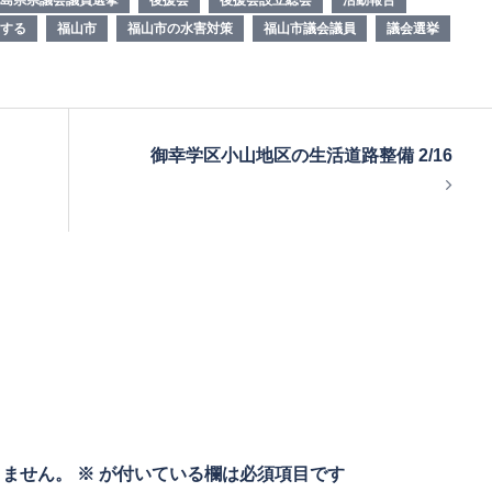
する
福山市
福山市の水害対策
福山市議会議員
議会選挙
御幸学区小山地区の生活道路整備 2/16
りません。
※
が付いている欄は必須項目です