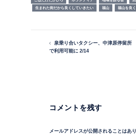
生まれた街だから良くしていきたい
福山
福山を良く
投
泉乗り合いタクシー、中津原停留所
稿
で利用可能に 2/14
ナ
ビ
ゲ
ー
シ
コメントを残す
ョ
ン
メールアドレスが公開されることはあ