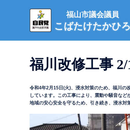
コ
ン
福山市議会議員
テ
こばたけたかひ
ン
ツ
へ
ス
キ
福川改修工事 2/
ッ
プ
令和4年2月15日(火)、浸水対策のため、福
しています。この工事により、震動や騒音など
地域の安心安全を守るため、引き続き、浸水対策に