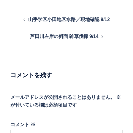
投
山手学区小田地区水路／現地確認 9/12
稿
ナ
芦田川左岸の斜面 雑草伐採 9/14
ビ
ゲ
ー
シ
ョ
コメントを残す
ン
メールアドレスが公開されることはありません。
※
が付いている欄は必須項目です
コメント
※