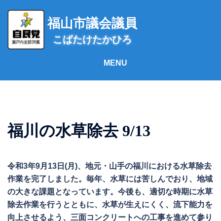
コ
ン
福山市議会議員
テ
こばたけたかひろ
ン
ツ
へ
ス
キ
ッ
プ
福川の水草除去 9/13
令和3年9月13日(月)、地元・山手の福川における水草除去
作業を完了しました。毎年、水草には苦しんでおり、地域
の大きな課題となっています。今後も、適切な時期に水草
除去作業を行うとともに、水草が生えにくく、流下能力を
向上させるよう、三面コンクリートへの工事を進めて参り