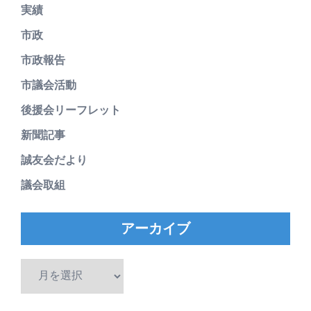
実績
市政
市政報告
市議会活動
後援会リーフレット
新聞記事
誠友会だより
議会取組
アーカイブ
ア
ー
カ