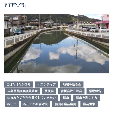
ます(*^_^*)。
こばたけたかひろ
ボランティア
地域を語る会
広島県県議会議員選挙
後援会
後援会設立総会
活動報告
生まれた街だから良くしていきたい
福山
福山を良くする
福山市
福山市の水害対策
福山市議会議員
議会選挙