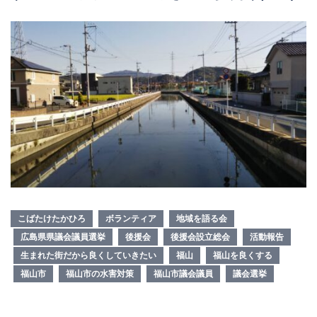
こばたけたかひろ
ボランティア
地域を語る会
広島県県議会議員選挙
後援会
後援会設立総会
活動報告
生まれた街だから良くしていきたい
福山
福山を良くする
福山市
福山市の水害対策
福山市議会議員
議会選挙