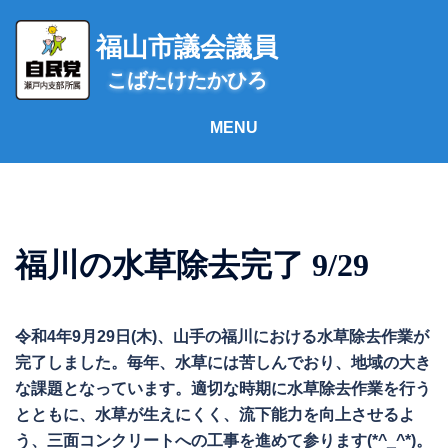
コ
ン
福山市議会議員
テ
こばたけたかひろ
ン
ツ
へ
ス
キ
ッ
プ
福川の水草除去完了 9/29
令和4年9月29日(木)、山手の福川における水草除去作業が
完了しました。毎年、水草には苦しんでおり、地域の大き
な課題となっています。適切な時期に水草除去作業を行う
とともに、水草が生えにくく、流下能力を向上させるよ
う、三面コンクリートへの工事を進めて参ります(*^_^*)。