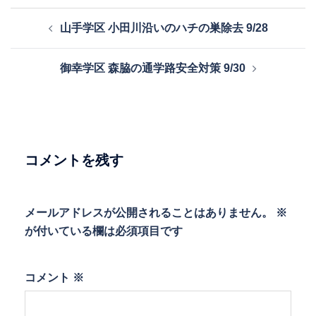
投
山手学区 小田川沿いのハチの巣除去 9/28
稿
ナ
御幸学区 森脇の通学路安全対策 9/30
ビ
ゲ
ー
シ
ョ
コメントを残す
ン
メールアドレスが公開されることはありません。
※
が付いている欄は必須項目です
コメント
※