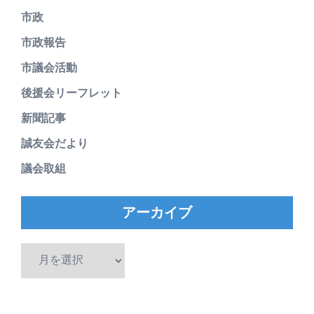
市政
市政報告
市議会活動
後援会リーフレット
新聞記事
誠友会だより
議会取組
アーカイブ
ア
ー
カ
イ