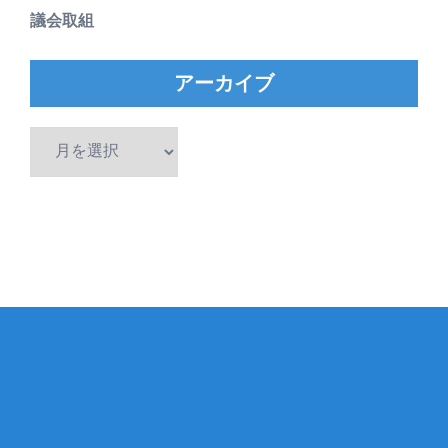
議会取組
アーカイブ
ア
ー
カ
イ
ブ