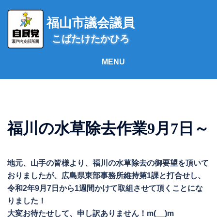
コ
ン
福山市議会議員
テ
こばたけたかひろ
ン
ツ
へ
ス
キ
ッ
プ
福川の水草除去作業9月7日～
地元、山手の皆様より、福川の水草除去の御要望を頂いて
おりましたが、広島県東部事務所維持第1課と打合せし、
令和2年9月7日から1週間かけて取組させて頂くことにな
りました！
大変お待たせして、申し訳ありません！m(__)m