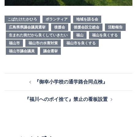
こばたけたかひろ
ボランティア
地域を語る会
広島県県議会議員選挙
後援会
後援会設立総会
活動報告
生まれた街だから良くしていきたい
福山
福山を良くする
福山市
福山市の水害対策
福山市を良くする
福山市議会議員
議会選挙
投
『御幸小学校の通学路合同点検』
稿
ナ
『福川へのポイ捨て』禁止の看板設置
ビ
ゲ
ー
シ
ョ