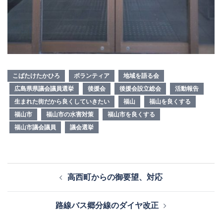
こばたけたかひろ
ボランティア
地域を語る会
広島県県議会議員選挙
後援会
後援会設立総会
活動報告
生まれた街だから良くしていきたい
福山
福山を良くする
福山市
福山市の水害対策
福山市を良くする
福山市議会議員
議会選挙
投
高西町からの御要望、対応
稿
ナ
路線バス郷分線のダイヤ改正
ビ