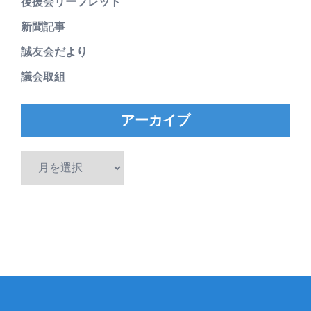
後援会リーフレット
新聞記事
誠友会だより
議会取組
アーカイブ
ア
ー
カ
イ
ブ