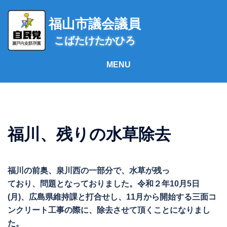
コ
ン
福山市議会議員
テ
こばたけたかひろ
ン
ツ
へ
ス
キ
ッ
プ
福川、残りの水草除去
福川の前奥、泉川西の一部分で、水草が残っ
ており、問題となっておりました。令和２年10月5日
(月)、広島県維持課と打合せし、11月から開始する三面コ
ンクリート工事の際に、除去させて頂くことになりまし
た。